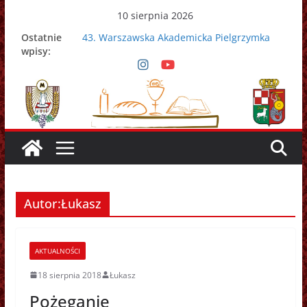
Przejdź
10 sierpnia 2026
do
Ostatnie
43. Warszawska Akademicka Pielgrzymka
treści
wpisy:
Metropolitalna
Nowy Papież – Leon XIV
Zmarł papież Franciszek
Adrian Galbas nowym metropolitą
warszawskim
Zmarł ks. prałat Kazimierz Apel
Autor:
Łukasz
AKTUALNOŚCI
18 sierpnia 2018
Łukasz
Pożeganie