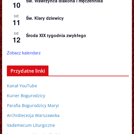
Św. Wawrzyńca diakona i męczennika
10
SIE
Św. Klary dziewicy
11
SIE
Środa XIX tygodnia zwykłego
12
Zobacz kalendarz
Przydatne linki
Kanał YouTube
Kurier Bogurodzicy
Parafia Bogurodzicy Maryi
Archidiecezja Warszawska
Vademecum Liturgiczne