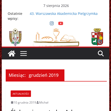
Przejdź
7 sierpnia 2026
do
Ostatnie
43. Warszawska Akademicka Pielgrzymka
treści
wpisy:
Metropolitalna
Nowy Papież – Leon XIV
Zmarł papież Franciszek
Adrian Galbas nowym metropolitą
warszawskim
Zmarł ks. prałat Kazimierz Apel
Miesiąc:
grudzień 2019
AKTUALNOŚCI
10 grudnia 2019
Michał