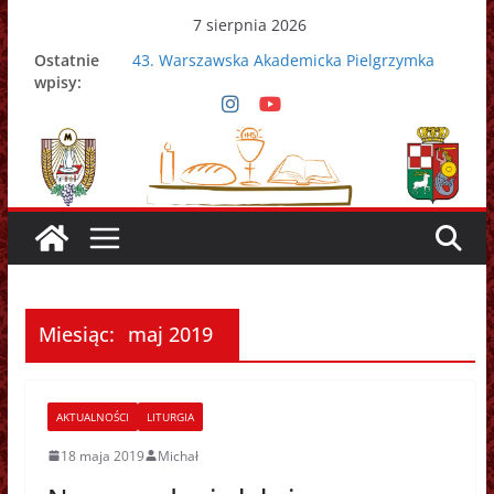
Przejdź
7 sierpnia 2026
do
Ostatnie
43. Warszawska Akademicka Pielgrzymka
treści
wpisy:
Metropolitalna
Nowy Papież – Leon XIV
Zmarł papież Franciszek
Adrian Galbas nowym metropolitą
warszawskim
Zmarł ks. prałat Kazimierz Apel
Miesiąc:
maj 2019
AKTUALNOŚCI
LITURGIA
18 maja 2019
Michał