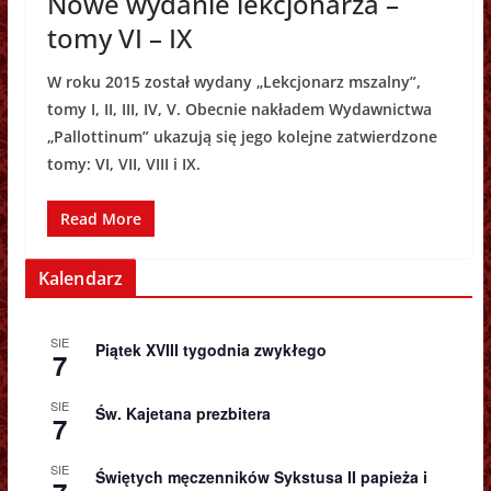
Nowe wydanie lekcjonarza –
tomy VI – IX
W roku 2015 został wydany „Lekcjonarz mszalny”,
tomy I, II, III, IV, V. Obecnie nakładem Wydawnictwa
„Pallottinum” ukazują się jego kolejne zatwierdzone
tomy: VI, VII, VIII i IX.
Read More
Kalendarz
SIE
Piątek XVIII tygodnia zwykłego
7
SIE
Św. Kajetana prezbitera
7
SIE
Świętych męczenników Sykstusa II papieża i