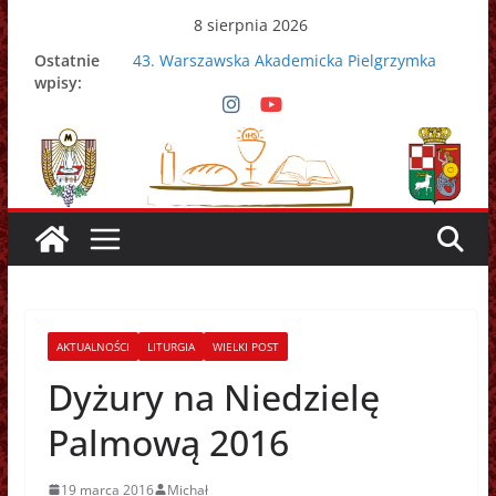
Przejdź
8 sierpnia 2026
do
Ostatnie
43. Warszawska Akademicka Pielgrzymka
treści
wpisy:
Metropolitalna
Nowy Papież – Leon XIV
Zmarł papież Franciszek
Adrian Galbas nowym metropolitą
warszawskim
Zmarł ks. prałat Kazimierz Apel
AKTUALNOŚCI
LITURGIA
WIELKI POST
Dyżury na Niedzielę
Palmową 2016
19 marca 2016
Michał