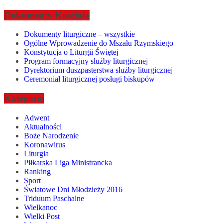
Dokumenty Kościoła
Dokumenty liturgiczne – wszystkie
Ogólne Wprowadzenie do Mszału Rzymskiego
Konstytucja o Liturgii Świętej
Program formacyjny służby liturgicznej
Dyrektorium duszpasterstwa służby liturgicznej
Ceremoniał liturgicznej posługi biskupów
Kategorie
Adwent
Aktualności
Boże Narodzenie
Koronawirus
Liturgia
Piłkarska Liga Ministrancka
Ranking
Sport
Światowe Dni Młodzieży 2016
Triduum Paschalne
Wielkanoc
Wielki Post