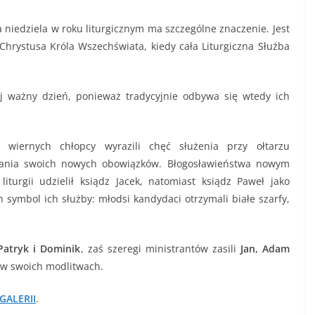
a niedziela w roku liturgicznym ma szczególne znaczenie. Jest
 Chrystusa Króla Wszechświata, kiedy cała Liturgiczna Służba
j ważny dzień, ponieważ tradycyjnie odbywa się wtedy ich
iernych chłopcy wyrazili chęć służenia przy ołtarzu
wania swoich nowych obowiązków. Błogosławieństwa nowym
turgii udzielił ksiądz Jacek, natomiast ksiądz Paweł jako
h symbol ich służby: młodsi kandydaci otrzymali białe szarfy,
Patryk i Dominik
, zaś szeregi ministrantów zasili
Jan, Adam
 w swoich modlitwach.
GALERII
.