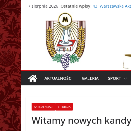
Przejdź
Zmarł ks. prałat Ka
Ostatnie wpisy:
7 sierpnia 2026
43. Warszawska Aka
do
Nowy Papież – Leon
treści
Zmarł papież Franc
Adrian Galbas now
AKTUALNOŚCI
GALERIA
SPORT
AKTUALNOŚCI
LITURGIA
Witamy nowych kandyd