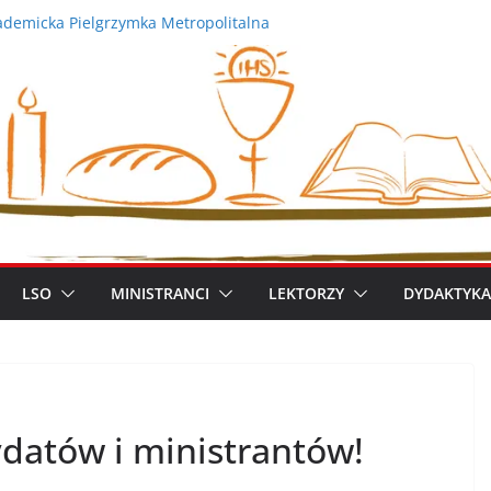
zimierz Apel
demicka Pielgrzymka Metropolitalna
 XIV
iszek
ym metropolitą warszawskim
LSO
MINISTRANCI
LEKTORZY
DYDAKTYKA
atów i ministrantów!