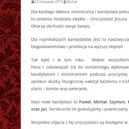
23 listopada 2015
Michał
Dla każdego lektora, ministranta i kandydata jedn
to ostatnia niedziela zwykła – Uroczystość Jezusa
Ołtarza obchodzi swoje święto.
Dla najmłodszych kandydatów jest to nadzwycza
błogosławieństwo i promocja na wyższy stopień.
Tak było i w tym roku. Wobec wszystkich w
Pana i zobowiązali się do sumiennego wykony
kandydatom i ministrantom podczas uroczystej li
opiekun służby liturgicznej nałożył każdemu z nic
starsi – komże oraz pelerynki.
Nasi nowi kandydaci to
Paweł, Michał, Szymon, 
oraz Jan
. Serdecznie im gratulujemy i powierzamy
Wszystkie zdjęcia z tej uroczystości są dostępne w