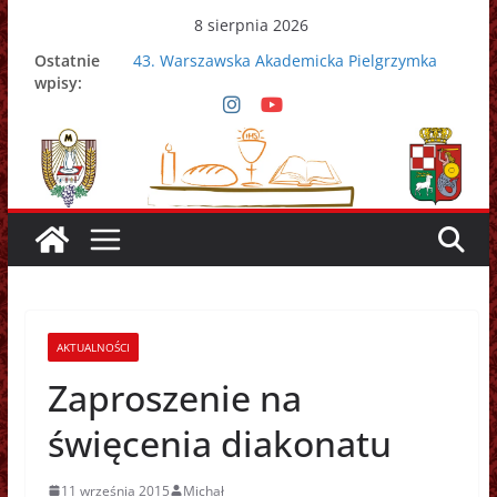
Przejdź
8 sierpnia 2026
do
Ostatnie
43. Warszawska Akademicka Pielgrzymka
treści
wpisy:
Metropolitalna
Nowy Papież – Leon XIV
Zmarł papież Franciszek
Adrian Galbas nowym metropolitą
warszawskim
Zmarł ks. prałat Kazimierz Apel
AKTUALNOŚCI
Zaproszenie na
święcenia diakonatu
11 września 2015
Michał