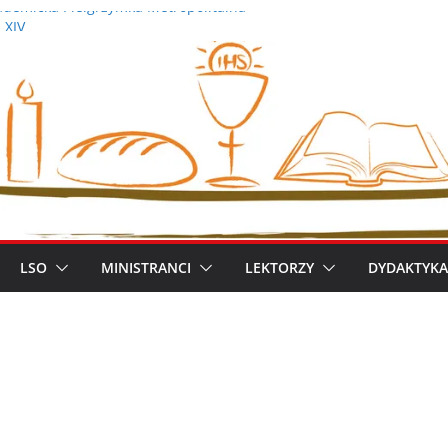
demicka Pielgrzymka Metropolitalna
 XIV
iszek
ym metropolitą warszawskim
zimierz Apel
LSO
MINISTRANCI
LEKTORZY
DYDAKTYKA