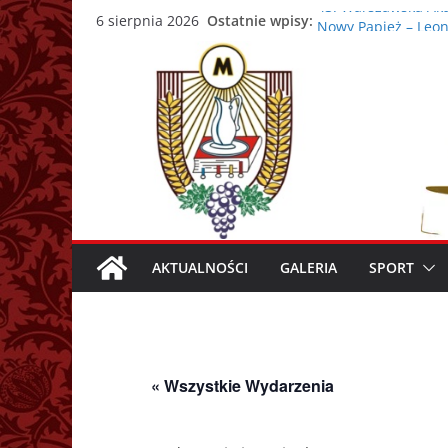
Przejdź
43. Warszawska Aka
Ostatnie wpisy:
6 sierpnia 2026
Nowy Papież – Leon
do
Zmarł papież Franc
treści
Adrian Galbas now
Zmarł ks. prałat Ka
AKTUALNOŚCI
GALERIA
SPORT
« Wszystkie Wydarzenia