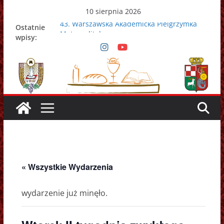
Przejdź
10 sierpnia 2026
do
43. Warszawska Akademicka Pielgrzymka
Ostatnie
treści
Metropolitalna
wpisy:
Nowy Papież – Leon XIV
Zmarł papież Franciszek
Adrian Galbas nowym metropolitą
warszawskim
Zmarł ks. prałat Kazimierz Apel
« Wszystkie Wydarzenia
wydarzenie już minęło.