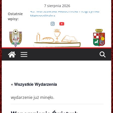
Przejdź
7 sierpnia 2026
do
43. Warszawska Akademicka Pielgrzymka
Ostatnie
Metropolitalna
treści
wpisy:
Nowy Papież – Leon XIV
Zmarł papież Franciszek
Adrian Galbas nowym metropolitą
warszawskim
Zmarł ks. prałat Kazimierz Apel
« Wszystkie Wydarzenia
wydarzenie już minęło.