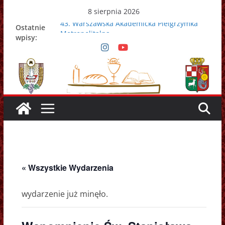
Przejdź
8 sierpnia 2026
do
43. Warszawska Akademicka Pielgrzymka
Ostatnie
treści
Metropolitalna
wpisy:
Nowy Papież – Leon XIV
Zmarł papież Franciszek
Adrian Galbas nowym metropolitą
warszawskim
Zmarł ks. prałat Kazimierz Apel
« Wszystkie Wydarzenia
wydarzenie już minęło.