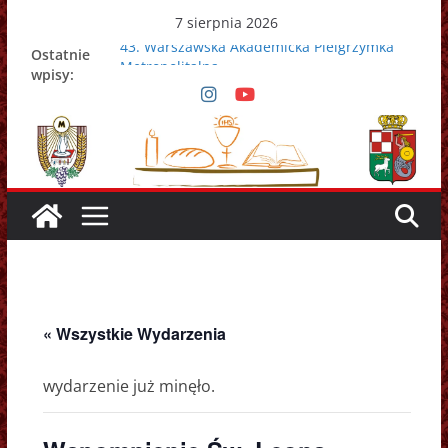
Przejdź
7 sierpnia 2026
do
43. Warszawska Akademicka Pielgrzymka
Ostatnie
treści
Metropolitalna
wpisy:
Nowy Papież – Leon XIV
Zmarł papież Franciszek
Adrian Galbas nowym metropolitą
warszawskim
Zmarł ks. prałat Kazimierz Apel
« Wszystkie Wydarzenia
wydarzenie już minęło.