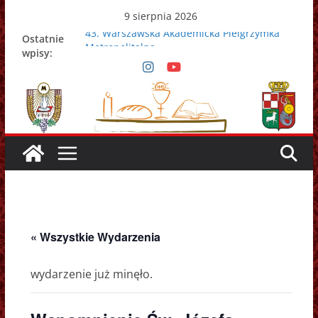
Przejdź
9 sierpnia 2026
do
43. Warszawska Akademicka Pielgrzymka
Ostatnie
treści
Metropolitalna
wpisy:
Nowy Papież – Leon XIV
Zmarł papież Franciszek
Adrian Galbas nowym metropolitą
warszawskim
Zmarł ks. prałat Kazimierz Apel
« Wszystkie Wydarzenia
wydarzenie już minęło.