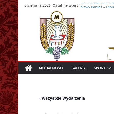
Przejdź
43. Warszawska Aka
Ostatnie wpisy:
6 sierpnia 2026
Nowy Papież – Leon
do
Zmarł papież Franc
treści
Adrian Galbas now
Zmarł ks. prałat Ka
AKTUALNOŚCI
GALERIA
SPORT
« Wszystkie Wydarzenia