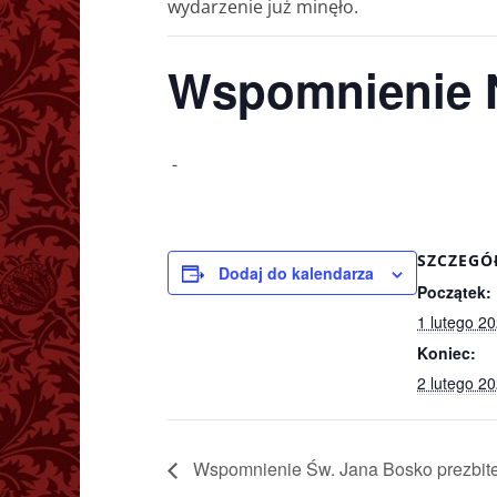
wydarzenie już minęło.
Wspomnienie N
-
SZCZEGÓ
Dodaj do kalendarza
Początek:
1 lutego 2
Koniec:
2 lutego 2
Wspomnienie Św. Jana Bosko prezbit