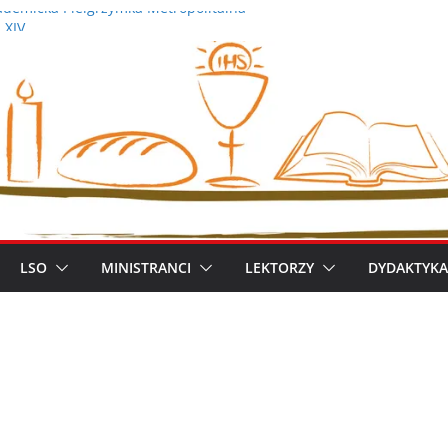
demicka Pielgrzymka Metropolitalna
 XIV
iszek
ym metropolitą warszawskim
zimierz Apel
LSO
MINISTRANCI
LEKTORZY
DYDAKTYKA