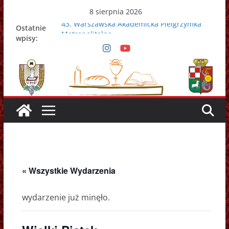
Przejdź
8 sierpnia 2026
do
43. Warszawska Akademicka Pielgrzymka
Ostatnie
treści
Metropolitalna
wpisy:
Nowy Papież – Leon XIV
Zmarł papież Franciszek
Adrian Galbas nowym metropolitą
warszawskim
Zmarł ks. prałat Kazimierz Apel
« Wszystkie Wydarzenia
wydarzenie już minęło.