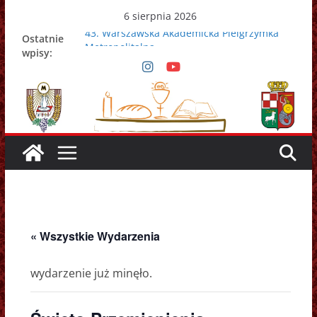
Przejdź
6 sierpnia 2026
do
43. Warszawska Akademicka Pielgrzymka
Ostatnie
treści
Metropolitalna
wpisy:
Nowy Papież – Leon XIV
Zmarł papież Franciszek
Adrian Galbas nowym metropolitą
warszawskim
Zmarł ks. prałat Kazimierz Apel
« Wszystkie Wydarzenia
wydarzenie już minęło.