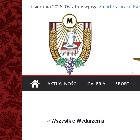
Przejdź
Ostatnie wpisy:
Zmarł ks. prałat Ka
7 sierpnia 2026
do
43. Warszawska Aka
Nowy Papież – Leon
treści
Zmarł papież Franc
Adrian Galbas now
AKTUALNOŚCI
GALERIA
SPORT
« Wszystkie Wydarzenia