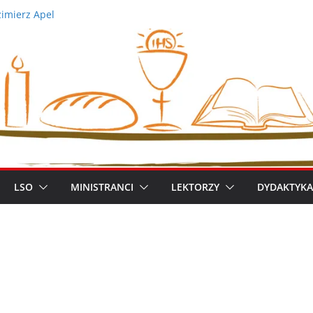
zimierz Apel
demicka Pielgrzymka Metropolitalna
 XIV
iszek
ym metropolitą warszawskim
LSO
MINISTRANCI
LEKTORZY
DYDAKTYKA