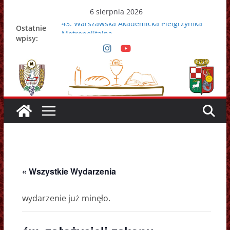
Przejdź
6 sierpnia 2026
do
43. Warszawska Akademicka Pielgrzymka
Ostatnie
treści
Metropolitalna
wpisy:
Nowy Papież – Leon XIV
Zmarł papież Franciszek
Adrian Galbas nowym metropolitą
warszawskim
Zmarł ks. prałat Kazimierz Apel
« Wszystkie Wydarzenia
wydarzenie już minęło.