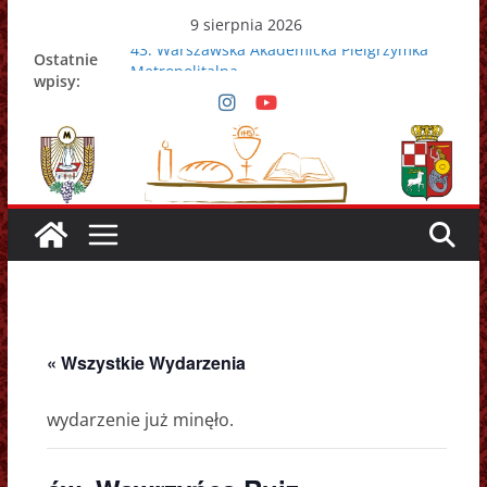
Przejdź
9 sierpnia 2026
do
43. Warszawska Akademicka Pielgrzymka
Ostatnie
treści
Metropolitalna
wpisy:
Nowy Papież – Leon XIV
Zmarł papież Franciszek
Adrian Galbas nowym metropolitą
warszawskim
Zmarł ks. prałat Kazimierz Apel
« Wszystkie Wydarzenia
wydarzenie już minęło.