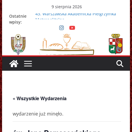
Przejdź
9 sierpnia 2026
do
43. Warszawska Akademicka Pielgrzymka
Ostatnie
treści
Metropolitalna
wpisy:
Nowy Papież – Leon XIV
Zmarł papież Franciszek
Adrian Galbas nowym metropolitą
warszawskim
Zmarł ks. prałat Kazimierz Apel
« Wszystkie Wydarzenia
wydarzenie już minęło.