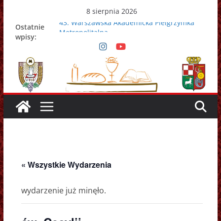
Przejdź
8 sierpnia 2026
do
43. Warszawska Akademicka Pielgrzymka
Ostatnie
treści
Metropolitalna
wpisy:
Nowy Papież – Leon XIV
Zmarł papież Franciszek
Adrian Galbas nowym metropolitą
warszawskim
Zmarł ks. prałat Kazimierz Apel
« Wszystkie Wydarzenia
wydarzenie już minęło.