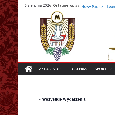
Przejdź
43. Warszawska Aka
Ostatnie wpisy:
6 sierpnia 2026
Nowy Papież – Leon
do
Zmarł papież Franc
treści
Adrian Galbas now
Zmarł ks. prałat Ka
AKTUALNOŚCI
GALERIA
SPORT
« Wszystkie Wydarzenia