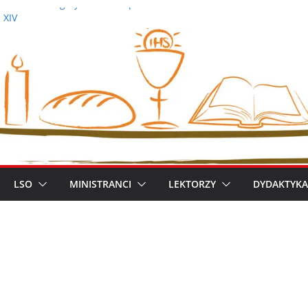
demicka Pielgrzymka Metropolitalna
 XIV
iszek
ym metropolitą warszawskim
zimierz Apel
LSO
MINISTRANCI
LEKTORZY
DYDAKTYKA