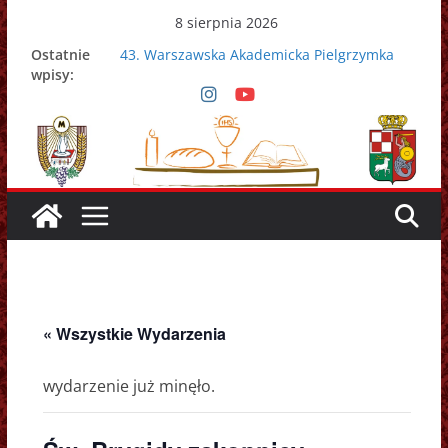
Przejdź
8 sierpnia 2026
do
Ostatnie
43. Warszawska Akademicka Pielgrzymka
treści
wpisy:
Metropolitalna
Nowy Papież – Leon XIV
Zmarł papież Franciszek
Adrian Galbas nowym metropolitą
warszawskim
Zmarł ks. prałat Kazimierz Apel
« Wszystkie Wydarzenia
wydarzenie już minęło.