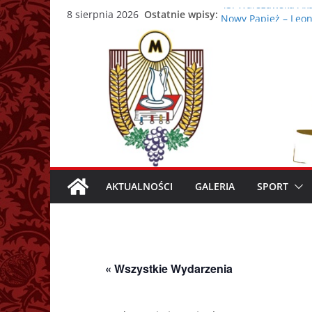
Przejdź
43. Warszawska Aka
Ostatnie wpisy:
8 sierpnia 2026
Nowy Papież – Leon
do
Zmarł papież Franc
treści
Adrian Galbas now
Zmarł ks. prałat Ka
AKTUALNOŚCI
GALERIA
SPORT
« Wszystkie Wydarzenia