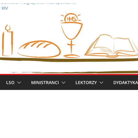
demicka Pielgrzymka Metropolitalna
 XIV
iszek
ym metropolitą warszawskim
zimierz Apel
LSO
MINISTRANCI
LEKTORZY
DYDAKTYKA