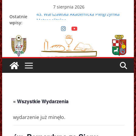
Przejdź
7 sierpnia 2026
do
43. Warszawska Akademicka Pielgrzymka
Ostatnie
treści
Metropolitalna
wpisy:
Nowy Papież – Leon XIV
Zmarł papież Franciszek
Adrian Galbas nowym metropolitą
warszawskim
Zmarł ks. prałat Kazimierz Apel
« Wszystkie Wydarzenia
wydarzenie już minęło.