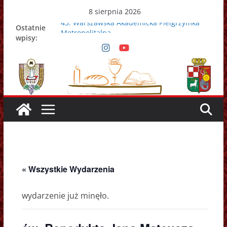
Przejdź
8 sierpnia 2026
do
43. Warszawska Akademicka Pielgrzymka
Ostatnie
treści
Metropolitalna
wpisy:
Nowy Papież – Leon XIV
Zmarł papież Franciszek
Adrian Galbas nowym metropolitą
warszawskim
Zmarł ks. prałat Kazimierz Apel
« Wszystkie Wydarzenia
wydarzenie już minęło.