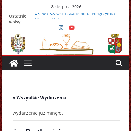
Przejdź
8 sierpnia 2026
do
43. Warszawska Akademicka Pielgrzymka
Ostatnie
treści
Metropolitalna
wpisy:
Nowy Papież – Leon XIV
Zmarł papież Franciszek
Adrian Galbas nowym metropolitą
warszawskim
Zmarł ks. prałat Kazimierz Apel
« Wszystkie Wydarzenia
wydarzenie już minęło.