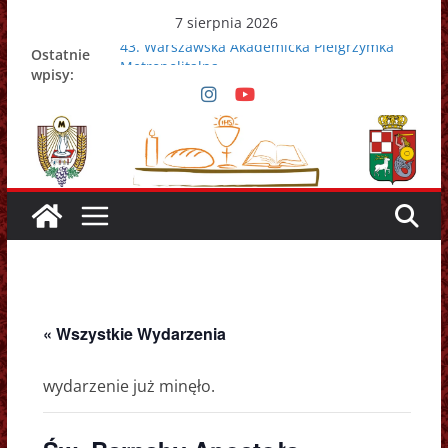
Przejdź
7 sierpnia 2026
do
43. Warszawska Akademicka Pielgrzymka
Ostatnie
treści
Metropolitalna
wpisy:
Nowy Papież – Leon XIV
Zmarł papież Franciszek
Adrian Galbas nowym metropolitą
warszawskim
Zmarł ks. prałat Kazimierz Apel
« Wszystkie Wydarzenia
wydarzenie już minęło.