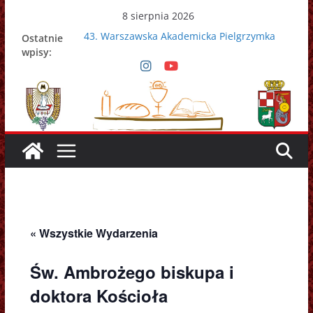
Przejdź
8 sierpnia 2026
do
43. Warszawska Akademicka Pielgrzymka
Ostatnie
treści
Metropolitalna
wpisy:
Nowy Papież – Leon XIV
Zmarł papież Franciszek
Adrian Galbas nowym metropolitą
warszawskim
Zmarł ks. prałat Kazimierz Apel
« Wszystkie Wydarzenia
Św. Ambrożego biskupa i
doktora Kościoła