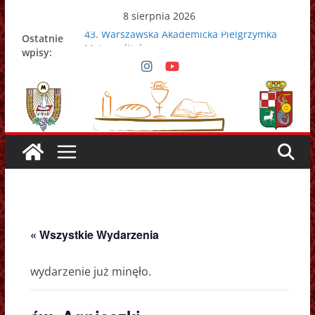
Przejdź
8 sierpnia 2026
do
43. Warszawska Akademicka Pielgrzymka
Ostatnie
treści
Metropolitalna
wpisy:
Nowy Papież – Leon XIV
Zmarł papież Franciszek
Adrian Galbas nowym metropolitą
warszawskim
Zmarł ks. prałat Kazimierz Apel
« Wszystkie Wydarzenia
wydarzenie już minęło.