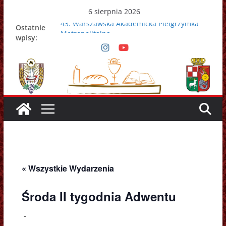
Przejdź
6 sierpnia 2026
do
43. Warszawska Akademicka Pielgrzymka
Ostatnie
treści
Metropolitalna
wpisy:
Nowy Papież – Leon XIV
Zmarł papież Franciszek
Adrian Galbas nowym metropolitą
warszawskim
Zmarł ks. prałat Kazimierz Apel
« Wszystkie Wydarzenia
Środa II tygodnia Adwentu
-