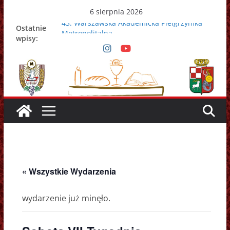
Przejdź
6 sierpnia 2026
do
43. Warszawska Akademicka Pielgrzymka
Ostatnie
Metropolitalna
treści
wpisy:
Nowy Papież – Leon XIV
Zmarł papież Franciszek
Adrian Galbas nowym metropolitą
warszawskim
Zmarł ks. prałat Kazimierz Apel
« Wszystkie Wydarzenia
wydarzenie już minęło.