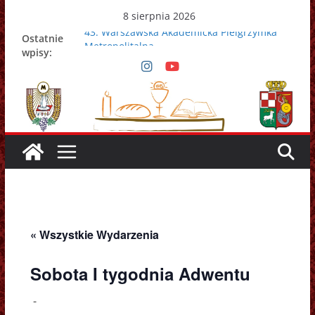
Przejdź
8 sierpnia 2026
do
43. Warszawska Akademicka Pielgrzymka
Ostatnie
treści
Metropolitalna
wpisy:
Nowy Papież – Leon XIV
Zmarł papież Franciszek
Adrian Galbas nowym metropolitą
warszawskim
Zmarł ks. prałat Kazimierz Apel
« Wszystkie Wydarzenia
Sobota I tygodnia Adwentu
-