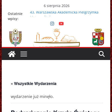
Przejdź
6 sierpnia 2026
do
43. Warszawska Akademicka Pielgrzymka
Ostatnie
treści
Metropolitalna
wpisy:
Nowy Papież – Leon XIV
Zmarł papież Franciszek
Adrian Galbas nowym metropolitą
warszawskim
Zmarł ks. prałat Kazimierz Apel
« Wszystkie Wydarzenia
wydarzenie już minęło.