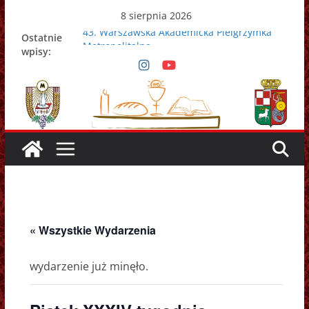
Przejdź
8 sierpnia 2026
do
43. Warszawska Akademicka Pielgrzymka
Ostatnie
treści
Metropolitalna
wpisy:
Nowy Papież – Leon XIV
Zmarł papież Franciszek
Adrian Galbas nowym metropolitą
warszawskim
Zmarł ks. prałat Kazimierz Apel
« Wszystkie Wydarzenia
wydarzenie już minęło.