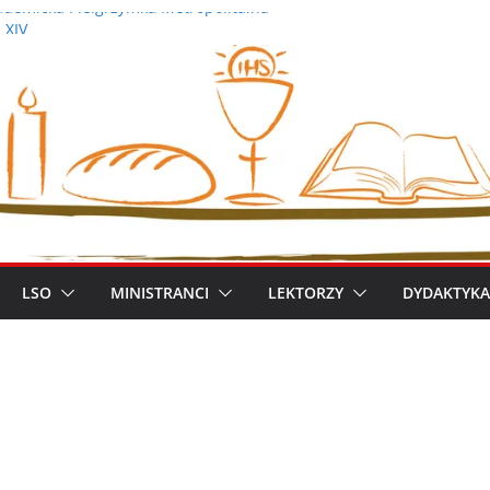
demicka Pielgrzymka Metropolitalna
 XIV
iszek
ym metropolitą warszawskim
zimierz Apel
LSO
MINISTRANCI
LEKTORZY
DYDAKTYKA