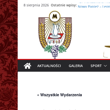
Przejdź
43. Warszawska Aka
Ostatnie wpisy:
8 sierpnia 2026
Nowy Papież – Leon
do
Zmarł papież Franc
treści
Adrian Galbas now
Zmarł ks. prałat Ka
AKTUALNOŚCI
GALERIA
SPORT
« Wszystkie Wydarzenia