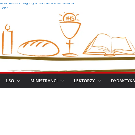
demicka Pielgrzymka Metropolitalna
 XIV
iszek
ym metropolitą warszawskim
zimierz Apel
LSO
MINISTRANCI
LEKTORZY
DYDAKTYKA