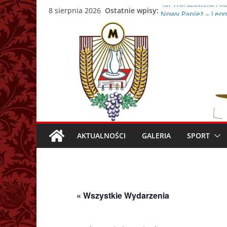
Przejdź
43. Warszawska Aka
Ostatnie wpisy:
8 sierpnia 2026
Nowy Papież – Leon
do
Zmarł papież Franc
treści
Adrian Galbas now
Zmarł ks. prałat Ka
AKTUALNOŚCI
GALERIA
SPORT
« Wszystkie Wydarzenia