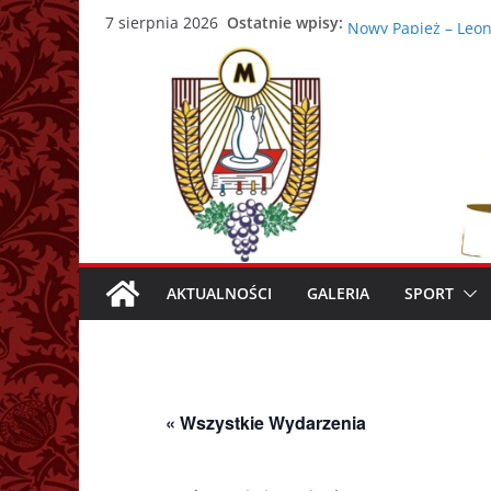
Przejdź
43. Warszawska Aka
Ostatnie wpisy:
7 sierpnia 2026
Nowy Papież – Leon
do
Zmarł papież Franc
treści
Adrian Galbas now
Zmarł ks. prałat Ka
AKTUALNOŚCI
GALERIA
SPORT
« Wszystkie Wydarzenia