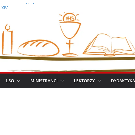
demicka Pielgrzymka Metropolitalna
 XIV
iszek
ym metropolitą warszawskim
zimierz Apel
LSO
MINISTRANCI
LEKTORZY
DYDAKTYKA