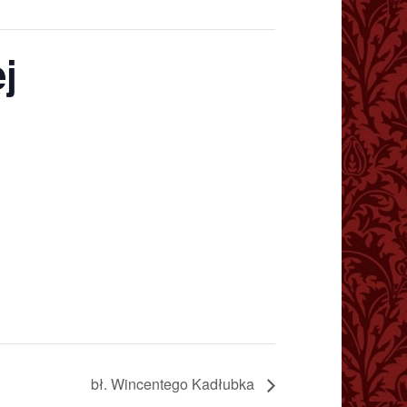
j
bł. Wincentego Kadłubka