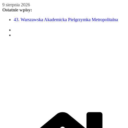
Przejdź
9 sierpnia 2026
do
Ostatnie wpisy:
treści
43. Warszawska Akademicka Pielgrzymka Metropolitalna
Nowy Papież – Leon XIV
Zmarł papież Franciszek
Adrian Galbas nowym metropolitą warszawskim
Zmarł ks. prałat Kazimierz Apel