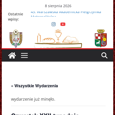
Przejdź
8 sierpnia 2026
do
43. Warszawska Akademicka Pielgrzymka
Ostatnie
treści
Metropolitalna
wpisy:
Nowy Papież – Leon XIV
Zmarł papież Franciszek
Adrian Galbas nowym metropolitą
warszawskim
Zmarł ks. prałat Kazimierz Apel
« Wszystkie Wydarzenia
wydarzenie już minęło.