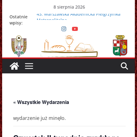
Przejdź
8 sierpnia 2026
do
43. Warszawska Akademicka Pielgrzymka
Ostatnie
treści
Metropolitalna
wpisy:
Nowy Papież – Leon XIV
Zmarł papież Franciszek
Adrian Galbas nowym metropolitą
warszawskim
Zmarł ks. prałat Kazimierz Apel
« Wszystkie Wydarzenia
wydarzenie już minęło.