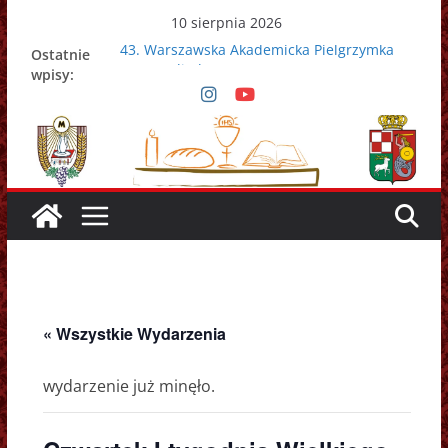
Przejdź
10 sierpnia 2026
do
43. Warszawska Akademicka Pielgrzymka
Ostatnie
treści
Metropolitalna
wpisy:
Nowy Papież – Leon XIV
Zmarł papież Franciszek
Adrian Galbas nowym metropolitą
warszawskim
Zmarł ks. prałat Kazimierz Apel
« Wszystkie Wydarzenia
wydarzenie już minęło.