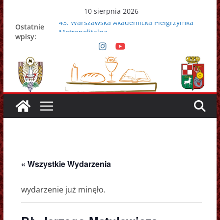
Przejdź
10 sierpnia 2026
do
43. Warszawska Akademicka Pielgrzymka
Ostatnie
treści
Metropolitalna
wpisy:
Nowy Papież – Leon XIV
Zmarł papież Franciszek
Adrian Galbas nowym metropolitą
warszawskim
Zmarł ks. prałat Kazimierz Apel
« Wszystkie Wydarzenia
wydarzenie już minęło.